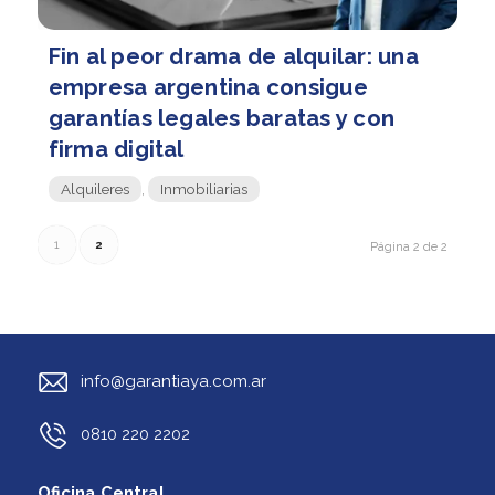
Fin al peor drama de alquilar: una
empresa argentina consigue
garantías legales baratas y con
firma digital
Alquileres
,
Inmobiliarias
1
2
Página 2 de 2
info@garantiaya.com.ar
0810 220 2202
Oficina Central