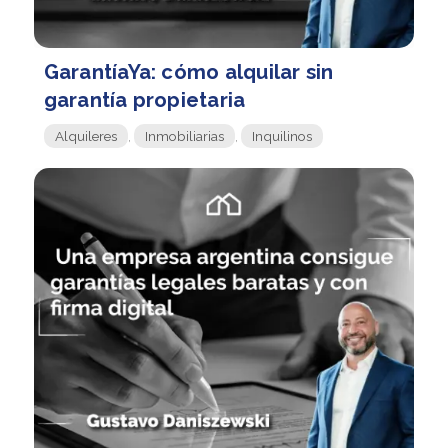
GarantíaYa: cómo alquilar sin
garantía propietaria
Alquileres
,
Inmobiliarias
,
Inquilinos